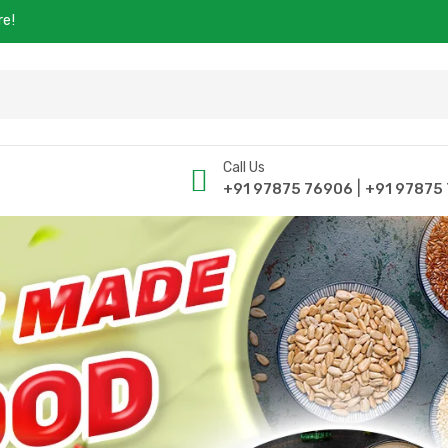
re!
Call Us
|
+91 97875 76906
+91 97875