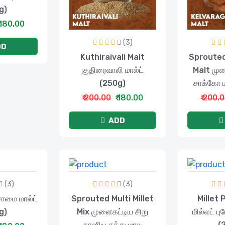
g)
 180.00
(3)
DD
Kuthiraivali Malt
Sprouted
குதிரைவாலி மால்ட்
Malt முள
(250g)
சாக்கோ ம
₹ 200.00
₹ 180.00
₹ 200.
ADD
(3)
(3)
ாமை மால்ட்
Sprouted Multi Millet
Millet 
g)
Mix முளைகட்டிய சிறு
மில்லட் பு
தானிய சத்து மாவு
(