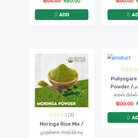
₹ 200.00
₹ 180.00
₹ 200.00
₹
ADD
A
Puliyogare 
Powder /ப
ரைஸ் மிக்ஸ
₹ 200.00
₹
(3)
A
Moringa Rice Mix /
முருங்கை சாதப்பொடி